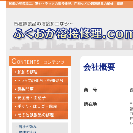
船舶の溶接加工、車やトラックの溶接修理、門扉などの鋼製建具の補修、修繕
会社概要
商 号
所在地
〒
T
F
E
・当社の強み
・修理の流れ